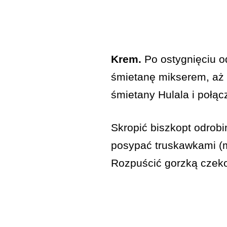
Krem.
Po ostygnięciu od
śmietanę mikserem, aż u
śmietany Hulala i poł
Skropić biszkopt odrob
posypać truskawkami (m
Rozpuścić gorzką czekol