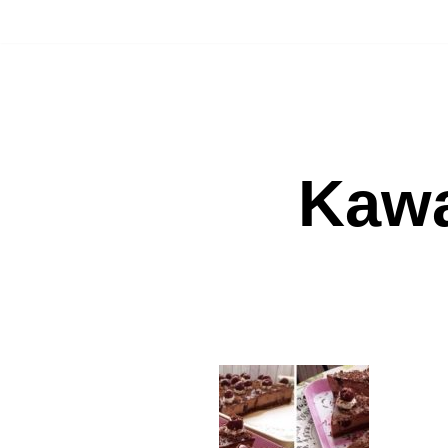
Přeskočit
na
obsah
Kawa