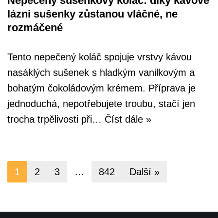
Nepečený sušenkový koláč: díky kávové
lázni sušenky zůstanou vláčné, ne
rozmáčené
Tento nepečený koláč spojuje vrstvy kávou
nasáklých sušenek s hladkým vanilkovým a
bohatým čokoládovým krémem. Příprava je
jednoduchá, nepotřebujete troubu, stačí jen
trocha trpělivosti při…
Číst dále »
1
2
3
…
842
Další »