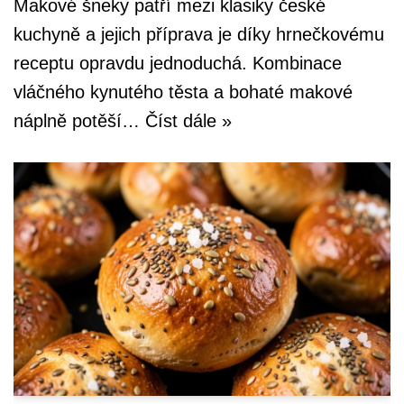
Makové šneky patří mezi klasiky české
kuchyně a jejich příprava je díky hrnečkovému
receptu opravdu jednoduchá. Kombinace
vláčného kynutého těsta a bohaté makové
náplně potěší…
Číst dále »