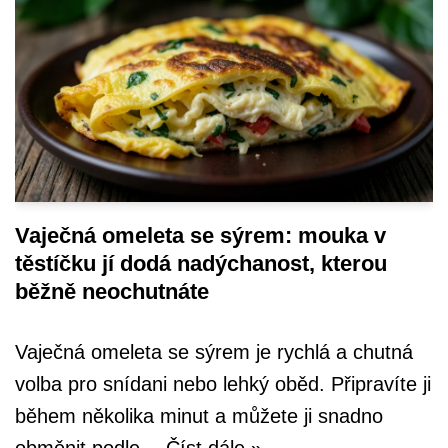
Vaječná omeleta se sýrem: mouka v
těstíčku jí dodá nadýchanost, kterou
běžně neochutnáte
Vaječná omeleta se sýrem je rychlá a chutná
volba pro snídani nebo lehký oběd. Připravíte ji
během několika minut a můžete ji snadno
obměnit podle…
Číst dále »