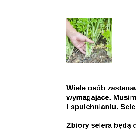
Wiele osób zastanawi
wymagające. Musimy
i spulchnianiu. Sel
Zbiory selera będą d