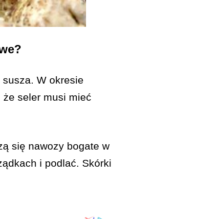
owe?
 susza. W okresie
, że seler musi mieć
zą się nawozy bogate w
ządkach i podlać. Skórki