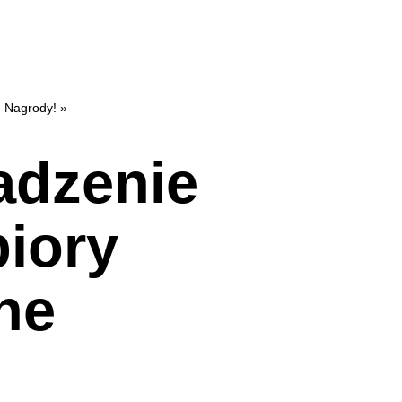
 Nagrody! »
adzenie
biory
ne