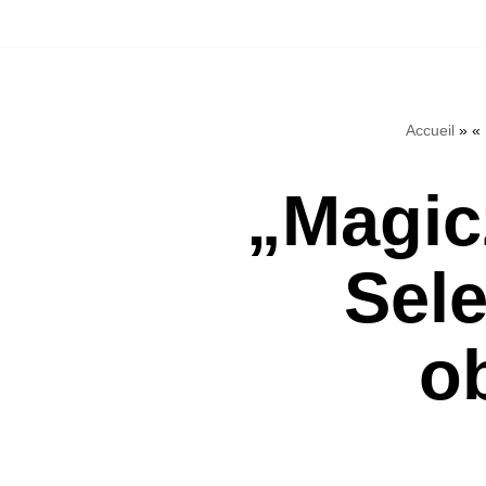
Přeskočit
na
Accueil
»
«
obsah
„Magic
Sele
o