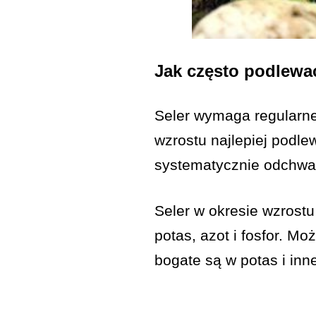
Jak często podlewa
Seler wymaga regularne
wzrostu najlepiej podle
systematycznie odchwas
Seler w okresie wzrost
potas, azot i fosfor. M
bogate są w potas i inn