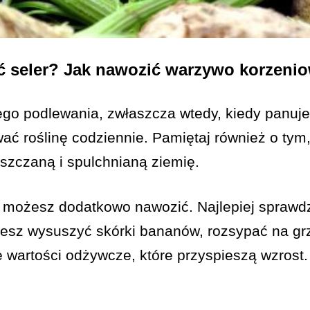
ć seler? Jak nawozić warzywo korzeni
go podlewania, zwłaszcza wtedy, kiedy panuje
wać roślinę codziennie. Pamiętaj również o tym
zczaną i spulchnianą ziemię.
u możesz dodatkowo nawozić. Najlepiej sprawd
ożesz wysuszyć skórki bananów, rozsypać na gr
e wartości odżywcze, które przyspieszą wzrost.