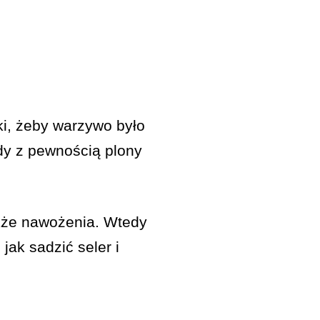
nki, żeby warzywo było
dy z pewnością plony
akże nawożenia. Wtedy
jak sadzić seler i