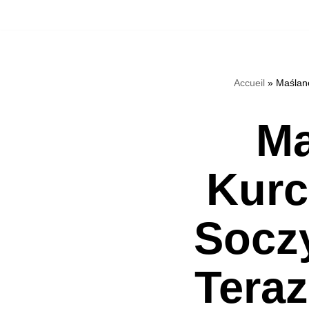
Přeskočit
na
Accueil
»
Maślane
obsah
Ma
Kurc
Socz
Teraz