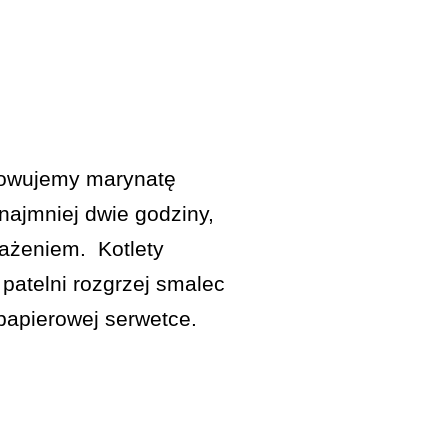
otowujemy marynatę
najmniej dwie godziny,
mażeniem. Kotlety
patelni rozgrzej smalec
 papierowej serwetce.