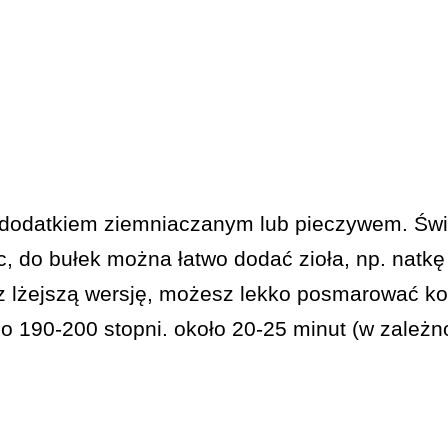
odatkiem ziemniaczanym lub pieczywem. Śwież
, do bułek można łatwo dodać zioła, np. natkę 
sz lżejszą wersję, możesz lekko posmarować kot
 190-200 stopni. około 20-25 minut (w zależno