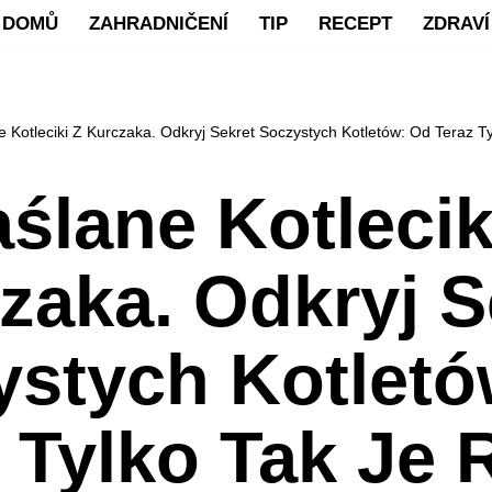
DOMŮ
ZAHRADNIČENÍ
TIP
RECEPT
ZDRAVÍ
 Kotleciki Z Kurczaka. Odkryj Sekret Soczystych Kotletów: Od Teraz Ty
ślane Kotlecik
zaka. Odkryj S
ystych Kotletó
 Tylko Tak Je 