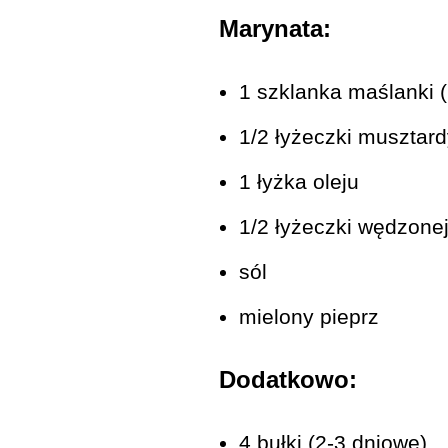
Marynata:
1 szklanka maślanki 
1/2 łyżeczki musztar
1 łyżka oleju
1/2 łyżeczki wędzonej
sól
mielony pieprz
Dodatkowo:
4 bułki (2-3 dniowe)