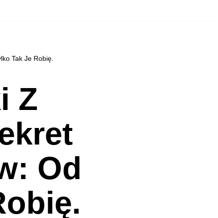
lko Tak Je Robię.
i Z
ekret
w: Od
Robię.