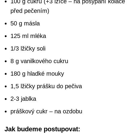
100 g cukru (+3 lžíce – na posypání koláče
před pečením)
50 g másla
125 ml mléka
1/3 lžičky soli
8 g vanilkového cukru
180 g hladké mouky
1,5 lžičky prášku do pečiva
2-3 jablka
práškový cukr – na ozdobu
Jak budeme postupovat: