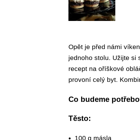
Opět je před námi víken
jednoho stolu. Užijte si
recept na oříškové oblá
provoní celý byt. Kombi
Co budeme potřebo
Těsto:
100 g másla