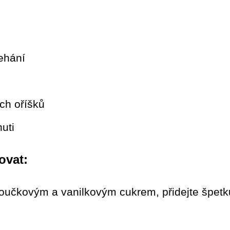
ehání
ch oříšků
uti
ovat:
oučkovým a vanilkovým cukrem, přidejte špetku 