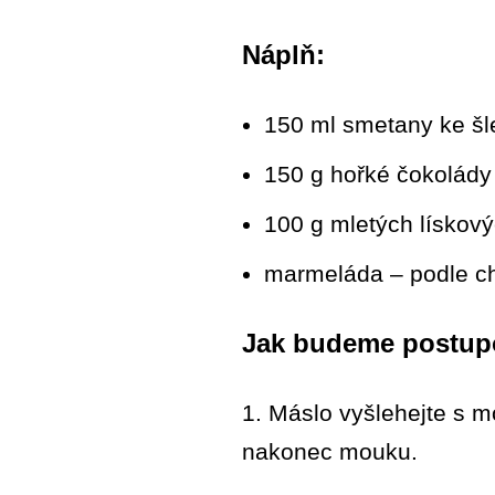
Náplň:
150 ml smetany ke šl
150 g hořké čokolády
100 g mletých lískový
marmeláda – podle ch
Jak budeme postup
1. Máslo vyšlehejte s m
nakonec mouku.