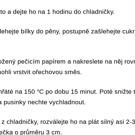
to a dejte ho na 1 hodinu do chladničky.
šlehejte bílky do pěny, postupně zašlehejte cuk
yložený pečicím papírem a nakreslete na něj r
ohli vrstvit ořechovou směs.
hřáté na 150 °C po dobu 15 minut. Poté snižte 
a pusinky nechte vychladnout.
 z chladničky, rozválejte ho na plát silný asi 2
lečka o průměru 3 cm.