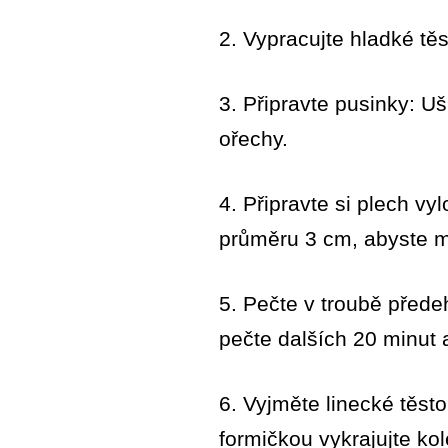
2. Vypracujte hladké těs
3. Připravte pusinky: U
ořechy.
4. Připravte si plech v
průměru 3 cm, abyste m
5. Pečte v troubě přede
pečte dalších 20 minut 
6. Vyjměte linecké těsto
formičkou vykrajujte ko