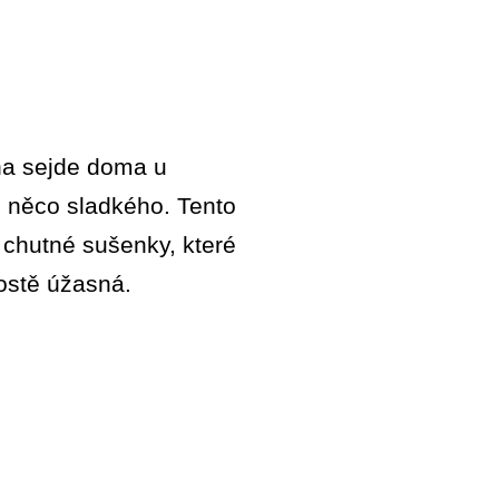
ina sejde doma u
 i něco sladkého. Tento
 chutné sušenky, které
rostě úžasná.