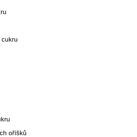
ru
 cukru
kru
ch oříšků