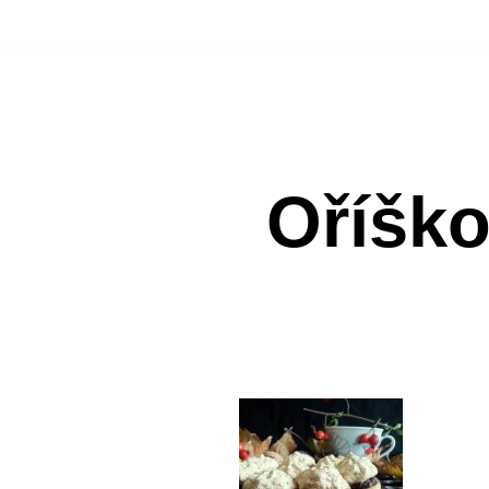
Přeskočit
na
obsah
Oříško