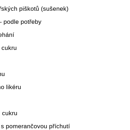
řských piškotů (sušenek)
– podle potřeby
ehání
 cukru
hu
o likéru
 cukru
 s pomerančovou příchutí