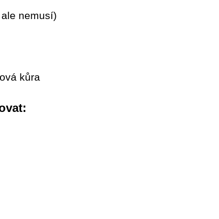
 ale nemusí)
ová kůra
ovat: