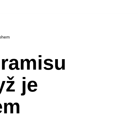
rohem
iramisu
yž je
em