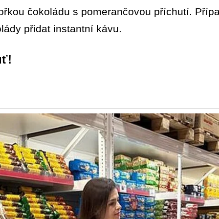
hořkou čokoládu s pomerančovou příchutí. Pří
ády přidat instantní kávu.
ť!