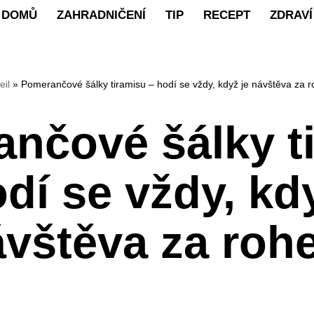
DOMŮ
ZAHRADNIČENÍ
TIP
RECEPT
ZDRAVÍ
eil
»
Pomerančové šálky tiramisu – hodí se vždy, když je návštěva za 
nčové šálky t
dí se vždy, kd
ávštěva za roh