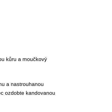
vou kůru a moučkový
.
tanu a nastrouhanou
nec ozdobte kandovanou