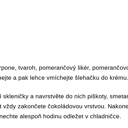
rpone, tvaroh, pomerančový likér, pomerančo
hejte a pak lehce vmíchejte šlehačku do krému
tní skleničky a navrstvěte do nich piškoty, sme
rt vždy zakončete čokoládovou vrstvou. Nako
echte alespoň hodinu odležet v chladničce.