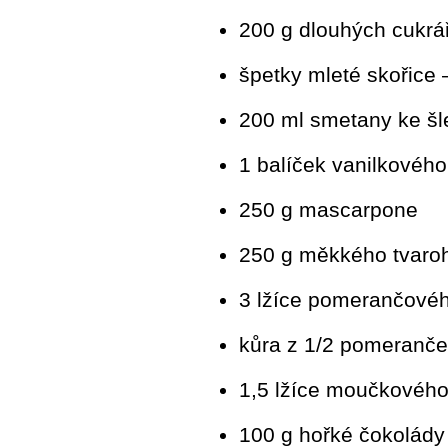
200 g dlouhých cukrá
špetky mleté skořice 
200 ml smetany ke šl
1 balíček vanilkového
250 g mascarpone
250 g měkkého tvaro
3 lžíce pomerančovéh
kůra z 1/2 pomeranče
1,5 lžíce moučkového
100 g hořké čokolády