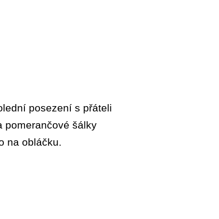
lední posezení s přáteli
na pomerančové šálky
ko na obláčku.