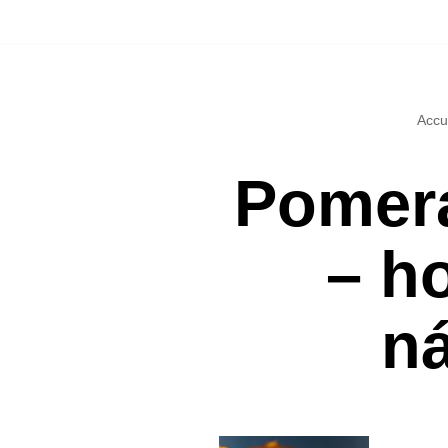
Přeskočit
na
Accu
obsah
Pomera
– ho
n