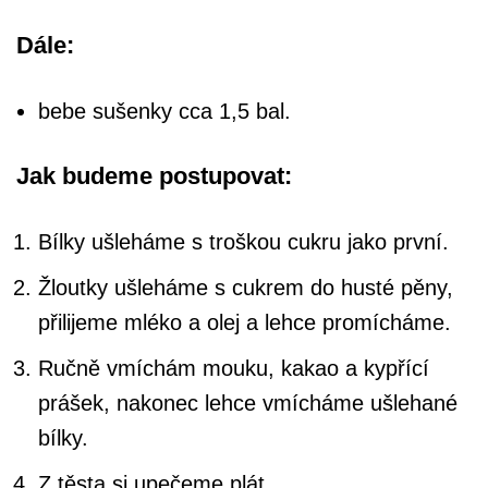
Dále:
bebe sušenky cca 1,5 bal.
Jak budeme postupovat:
Bílky ušleháme s troškou cukru jako první.
Žloutky ušleháme s cukrem do husté pěny,
přilijeme mléko a olej a lehce promícháme.
Ručně vmíchám mouku, kakao a kypřící
prášek, nakonec lehce vmícháme ušlehané
bílky.
Z těsta si upečeme plát.