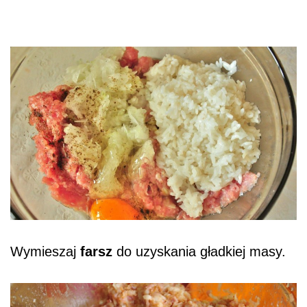
Wymieszaj
farsz
do uzyskania gładkiej masy.