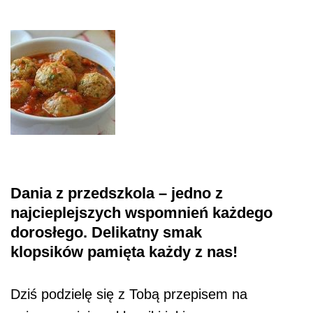
Dania z przedszkola
– jedno z
najcieplejszych wspomnień każdego
dorosłego. Delikatny smak
klopsików pamięta każdy z nas!
Dziś podzielę się z Tobą przepisem na