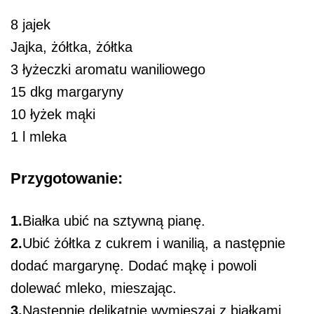
8 jajek
Jajka, żółtka, żółtka
3 łyżeczki aromatu waniliowego
15 dkg margaryny
10 łyżek mąki
1 l mleka
Przygotowanie:
1.
Białka ubić na sztywną pianę.
2.
Ubić żółtka z cukrem i wanilią, a następnie
dodać margarynę. Dodać mąkę i powoli
dolewać mleko, mieszając.
3.
Następnie delikatnie wymieszaj z białkami