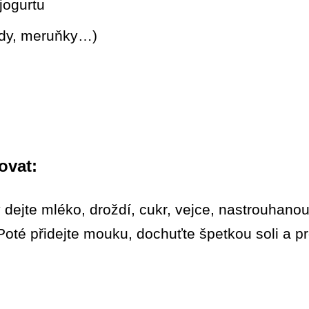
jogurtu
ody, meruňky…)
ovat:
 dejte mléko, droždí, cukr, vejce, nastrouhano
Poté přidejte mouku, dochuťte špetkou soli a 