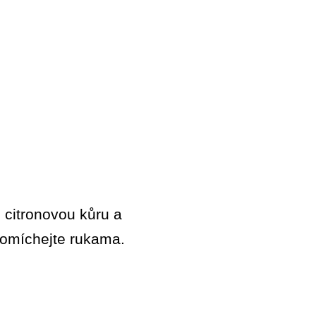
u citronovou kůru a
promíchejte rukama.