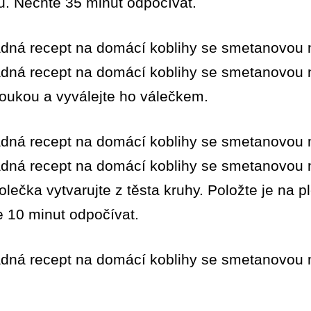
ou. Nechte 35 minut odpočívat.
moukou a vyválejte ho válečkem.
ečka vytvarujte z těsta kruhy. Položte je na 
e 10 minut odpočívat.