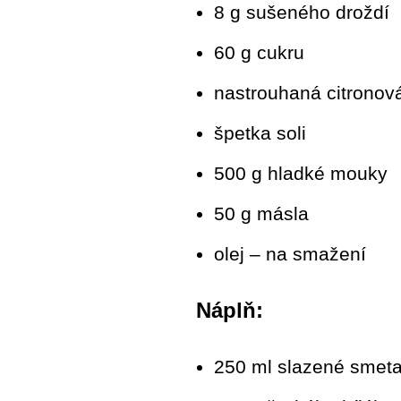
8 g sušeného droždí
60 g cukru
nastrouhaná citronov
špetka soli
500 g hladké mouky
50 g másla
olej – na smažení
Náplň:
250 ml slazené smet