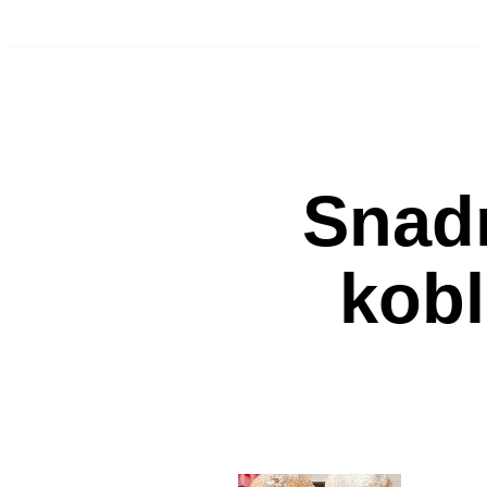
Přeskočit
na
obsah
Snad
kob