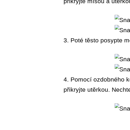
přikryjte mísou a utěrk
3. Poté těsto posypte 
4. Pomocí ozdobného kol
přikryjte utěrkou. Necht