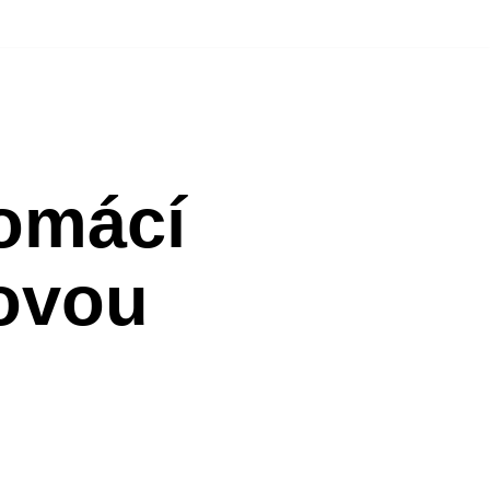
omácí
ovou