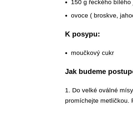
150 g řeckého bílého 
ovoce ( broskve, jah
K posypu:
moučkový cukr
Jak budeme postup
1. Do velké oválné mísy
promíchejte metličkou. 