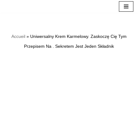
Přeskočit
na
Accueil
»
Uniwersalny Krem ​​Karmelowy. Zaskoczę Cię Tym
obsah
Przepisem Na . Sekretem Jest Jeden Składnik