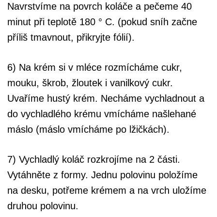
Navrstvíme na povrch koláče a pečeme 40
minut při teplotě 180 ° C. (pokud sníh začne
příliš tmavnout, přikryjte fólií).
6) Na krém si v mléce rozmícháme cukr,
mouku, škrob, žloutek i vanilkový cukr.
Uvaříme hustý krém. Necháme vychladnout a
do vychladlého krému vmícháme našlehané
máslo (máslo vmícháme po lžičkách).
7) Vychladlý koláč rozkrojíme na 2 části.
Vytáhněte z formy. Jednu polovinu položíme
na desku, potřeme krémem a na vrch uložíme
druhou polovinu.