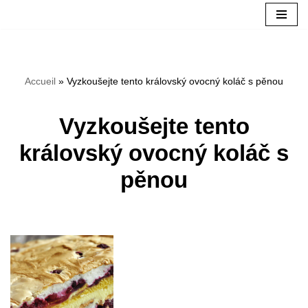
Přeskočit
na
Accueil
»
Vyzkoušejte tento královský ovocný koláč s pěnou
obsah
Vyzkoušejte tento
královský ovocný koláč s
pěnou