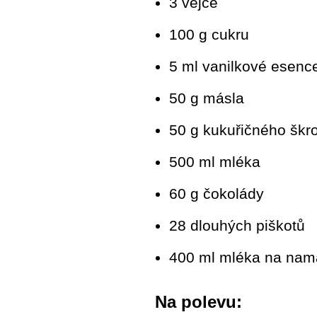
3 vejce
100 g cukru
5 ml vanilkové esenc
50 g másla
50 g kukuřičného škr
500 ml mléka
60 g čokolády
28 dlouhých piškotů
400 ml mléka na nam
Na polevu: