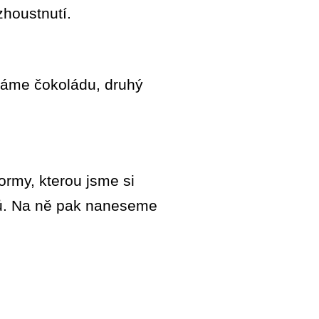
zhoustnutí.
dáme čokoládu, druhý
rmy, kterou jsme si
otů. Na ně pak naneseme