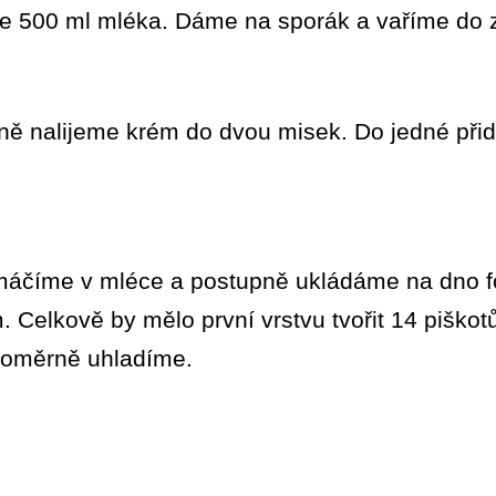
eme 500 ml mléka. Dáme na sporák a vaříme do 
ně nalijeme krém do dvou misek. Do jedné při
amáčíme v mléce a postupně ukládáme na dno fo
m. Celkově by mělo první vrstvu tvořit 14 pišk
noměrně uhladíme.