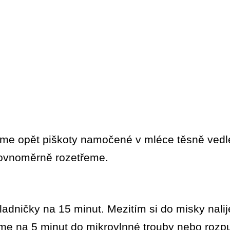
dáme opět piškoty namočené v mléce těsně ved
rovnoměrně rozetřeme.
ladničky na 15 minut. Mezitím si do misky nal
me na 5 minut do mikrovlnné trouby nebo rozp