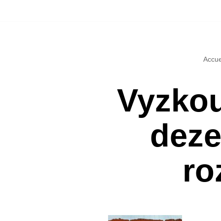
Přeskočit
na
Accue
obsah
Vyzkou
deze
ro