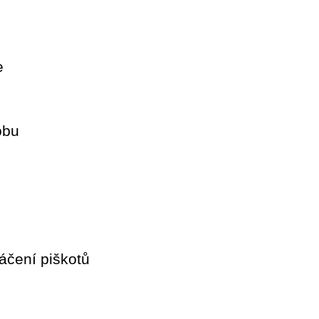
e
obu
áčení piškotů