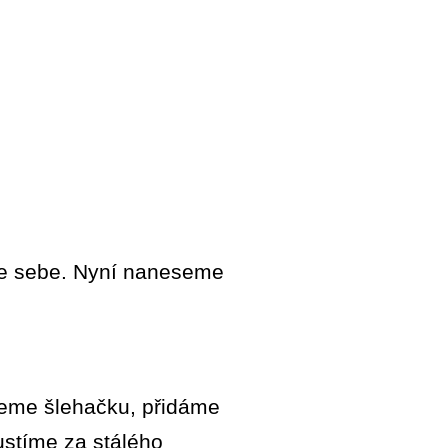
le sebe. Nyní naneseme
ijeme šlehačku, přidáme
ustíme za stálého