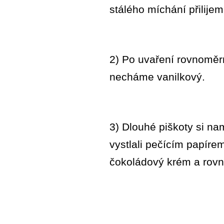
stálého míchání přilij
2) Po uvaření rovnoměr
necháme vanilkový.
3) Dlouhé piškoty si n
vystlali pečícím papíre
čokoládový krém a rov