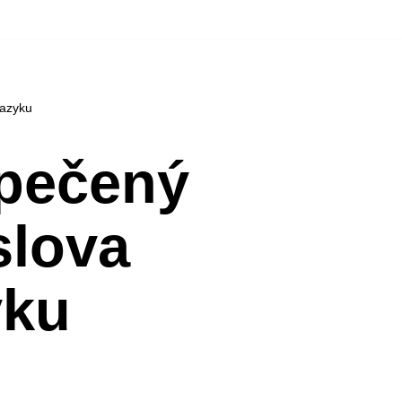
jazyku
epečený
slova
yku