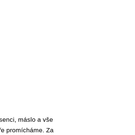
esenci, máslo a vše
ře promícháme. Za