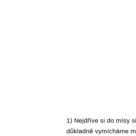
1) Nejdříve si do mísy 
důkladně vymícháme me