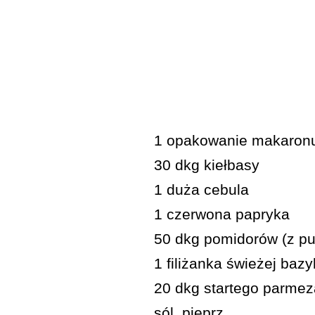
1 opakowanie makaron
30 dkg kiełbasy
1 duża cebula
1 czerwona papryka
50 dkg pomidorów (z pu
1 filiżanka świeżej bazyl
20 dkg startego parme
sól, pieprz