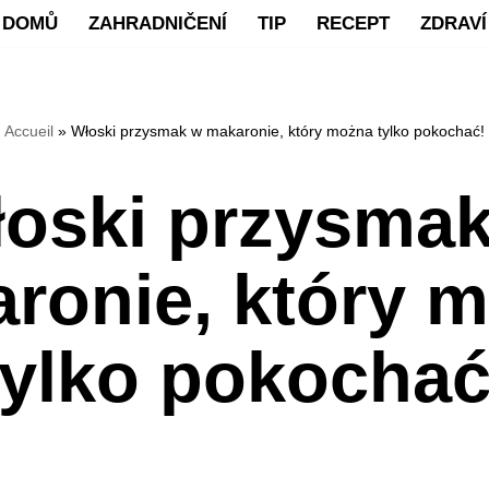
DOMŮ
ZAHRADNIČENÍ
TIP
RECEPT
ZDRAVÍ
Accueil
»
Włoski przysmak w makaronie, który można tylko pokochać!
oski przysma
ronie, który 
tylko pokochać