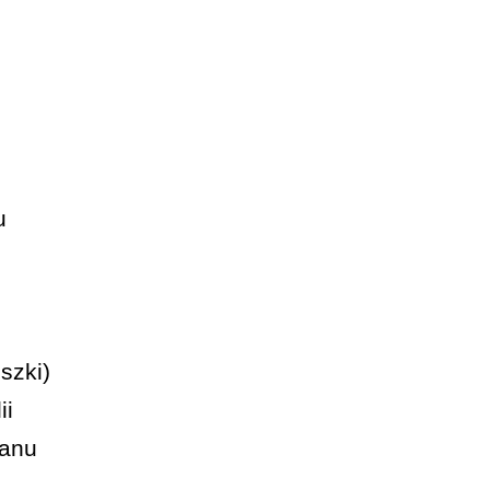
u
szki)
ii
zanu