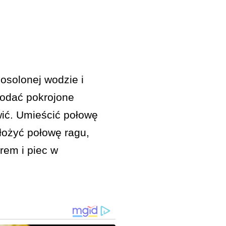
osolonej wodzie i
 dodać pokrojone
wić. Umieścić połowę
ożyć połowę ragu,
rem i piec w