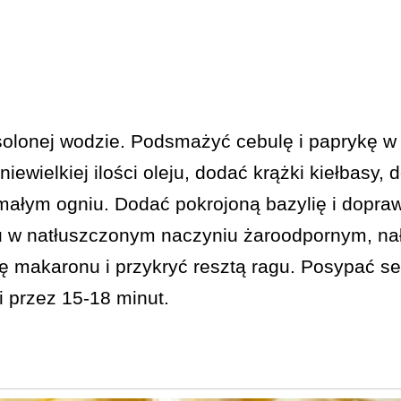
lonej wodzie. Podsmażyć cebulę i paprykę w 
iewielkiej ilości oleju, dodać krążki kiełbasy,
małym ogniu. Dodać pokrojoną bazylię i dopra
w natłuszczonym naczyniu żaroodpornym, nał
ę makaronu i przykryć resztą ragu. Posypać se
 przez 15-18 minut.