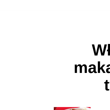
Přeskočit
na
obsah
Wł
maka