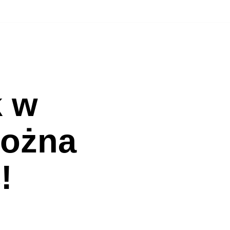
k w
można
!