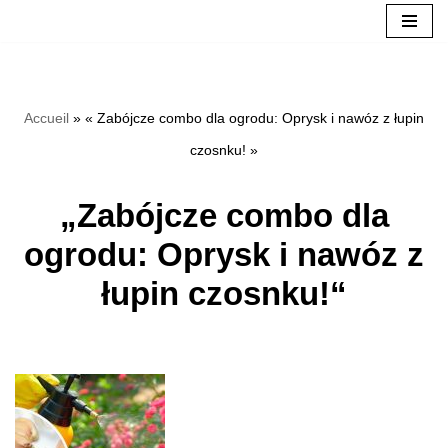
Přeskočit
na
Accueil
»
« Zabójcze combo dla ogrodu: Oprysk i nawóz z łupin
obsah
czosnku! »
„Zabójcze combo dla
ogrodu: Oprysk i nawóz z
łupin czosnku!“