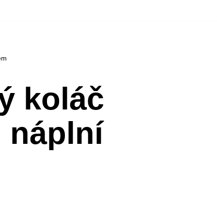
em
ý koláč
 náplní