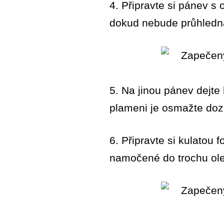
4. Připravte si pánev s 
dokud nebude průhledná
5. Na jinou pánev dejt
plameni je osmažte doz
6. Připravte si kulatou
namočené do trochu olej