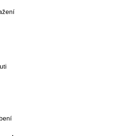
mažení
uti
bení