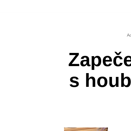
Přeskočit
na
Ac
obsah
Zapeče
s houb