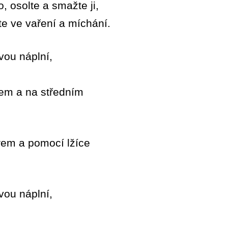
, osolte a smažte ji,
e ve vaření a míchání.
řem a na středním
rem a pomocí lžíce