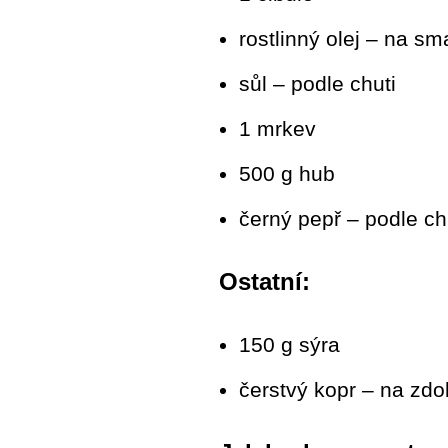
rostlinný olej – na s
sůl – podle chuti
1 mrkev
500 g hub
černý pepř – podle ch
Ostatní:
150 g sýra
čerstvý kopr – na zdo