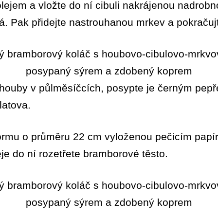
olejem a vložte do ní cibuli nakrájenou nadrobno
. Pak přidejte nastrouhanou mrkev a pokračujt
e houby v půlměsíčcích, posypte je černým pep
latova.
 formu o průměru 22 cm vyloženou pečicím papí
e do ní rozetřete bramborové těsto.