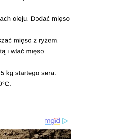
ach oleju. Dodać mięso
szać mięso z ryżem.
tą i wlać mięso
5 kg startego sera.
0°C.