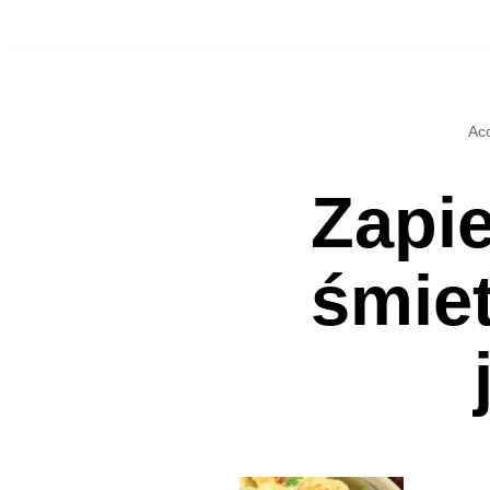
Přeskočit
na
Acc
obsah
Zapie
śmiet