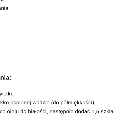
ania
nia:
yczki.
kko osolonej wodzie (do półmiękkości).
e oleju do białości, następnie dodać 1,5 szkla