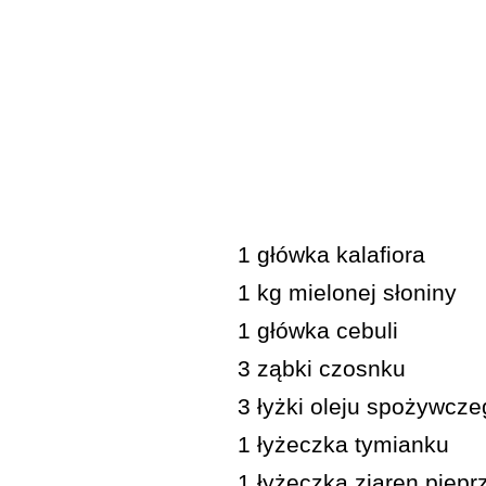
1 główka kalafiora
1 kg mielonej słoniny
1 główka cebuli
3 ząbki czosnku
3 łyżki oleju spożywcz
1 łyżeczka tymianku
1 łyżeczka ziaren piepr