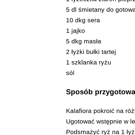
5 dl śmietany do gotow
10 dkg sera
1 jajko
5 dkg masła
2 łyżki bułki tartej
1 szklanka ryżu
sól
Sposób przygotowa
Kalafiora pokroić na róż
Ugotować wstępnie w le
Podsmażyć ryż na 1 łyżc