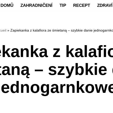
DOMŮ
ZAHRADNIČENÍ
TIP
RECEPT
ZDRAVÍ
ueil
»
Zapiekanka z kalafiora ze śmietaną – szybkie danie jednogarnk
kanka z kalafi
aną – szybkie
jednogarnkow