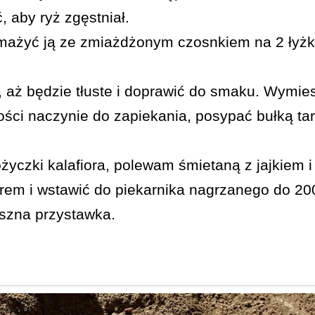
, aby ryż zgęstniał.
mażyć ją ze zmiażdżonym czosnkiem na 2 łyżk
, aż będzie tłuste i doprawić do smaku. Wymie
kości naczynie do zapiekania, posypać bułką tar
yczki kalafiora, polewam śmietaną z jajkiem i 
em i wstawić do piekarnika nagrzanego do 20
yszna przystawka.