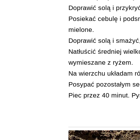
Doprawić solą i przykryć
Posiekać cebulę i pods
mielone.
Doprawić solą i smażyć
Natłuścić średniej wiel
wymieszane z ryżem.
Na wierzchu układam róż
Posypać pozostałym ser
Piec przez 40 minut. P