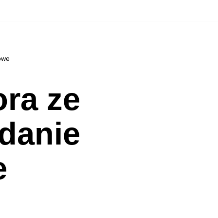
owe
ora ze
 danie
e